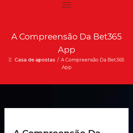
A Compreensão Da Bet365
App
Casa de apostas
/
A Compreensão Da Bet365
App