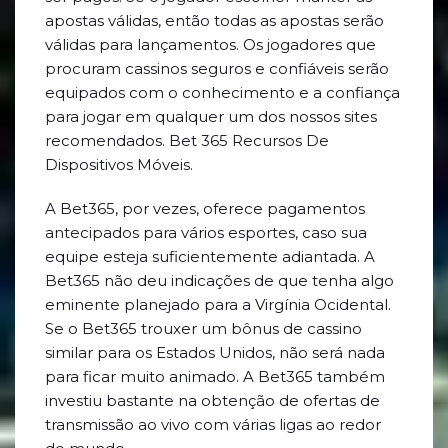
apostas válidas, então todas as apostas serão
válidas para lançamentos. Os jogadores que
procuram cassinos seguros e confiáveis ​​serão
equipados com o conhecimento e a confiança
para jogar em qualquer um dos nossos sites
recomendados. Bet 365 Recursos De
Dispositivos Móveis.
A Bet365, por vezes, oferece pagamentos
antecipados para vários esportes, caso sua
equipe esteja suficientemente adiantada. A
Bet365 não deu indicações de que tenha algo
eminente planejado para a Virgínia Ocidental.
Se o Bet365 trouxer um bônus de cassino
similar para os Estados Unidos, não será nada
para ficar muito animado. A Bet365 também
investiu bastante na obtenção de ofertas de
transmissão ao vivo com várias ligas ao redor