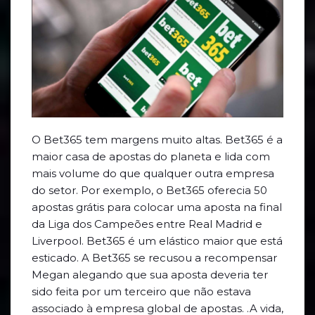
O Bet365 tem margens muito altas. Bet365 é a
maior casa de apostas do planeta e lida com
mais volume do que qualquer outra empresa
do setor. Por exemplo, o Bet365 oferecia 50
apostas grátis para colocar uma aposta na final
da Liga dos Campeões entre Real Madrid e
Liverpool. Bet365 é um elástico maior que está
esticado. A Bet365 se recusou a recompensar
Megan alegando que sua aposta deveria ter
sido feita por um terceiro que não estava
associado à empresa global de apostas. .A vida,