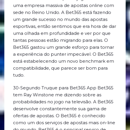
uma empresa massiva de apostas online com
sede no Reino Unido. A Bet365 está fazendo
um grande sucesso no mundo das apostas
esportivas, então sentimos que era hora de dar
uma olhada em profundidade e ver por que
tantas pessoas estão migrando para elas. O
Bet365 gastou um grande esforço para tornar
a experiência do punter impecável. O Bet365
está estabelecendo um novo benchmark em
compatibilidade, que parece ser bom para
tudo.
30-Segundo Truque para Bet365 App Bet365
tem Ray Winstone me dizendo sobre as
probabilidades no jogo na televisão. A Bet365
desenvolve constantemente sua gama de
ofertas de apostas. O Bet365 é conhecido
como um dos serviços de apostas mais on-line
do mundo. Bet365 é o principal serviço de