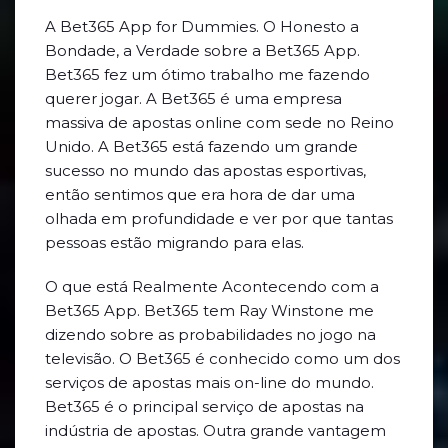
A Bet365 App for Dummies. O Honesto a
Bondade, a Verdade sobre a Bet365 App.
Bet365 fez um ótimo trabalho me fazendo
querer jogar. A Bet365 é uma empresa
massiva de apostas online com sede no Reino
Unido. A Bet365 está fazendo um grande
sucesso no mundo das apostas esportivas,
então sentimos que era hora de dar uma
olhada em profundidade e ver por que tantas
pessoas estão migrando para elas.
O que está Realmente Acontecendo com a
Bet365 App. Bet365 tem Ray Winstone me
dizendo sobre as probabilidades no jogo na
televisão. O Bet365 é conhecido como um dos
serviços de apostas mais on-line do mundo.
Bet365 é o principal serviço de apostas na
indústria de apostas. Outra grande vantagem