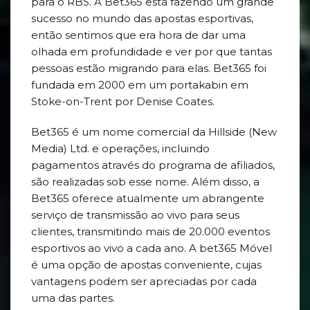
para o RBS. A Bet365 está fazendo um grande
sucesso no mundo das apostas esportivas,
então sentimos que era hora de dar uma
olhada em profundidade e ver por que tantas
pessoas estão migrando para elas. Bet365 foi
fundada em 2000 em um portakabin em
Stoke-on-Trent por Denise Coates.
Bet365 é um nome comercial da Hillside (New
Media) Ltd. e operações, incluindo
pagamentos através do programa de afiliados,
são realizadas sob esse nome. Além disso, a
Bet365 oferece atualmente um abrangente
serviço de transmissão ao vivo para seus
clientes, transmitindo mais de 20.000 eventos
esportivos ao vivo a cada ano. A bet365 Móvel
é uma opção de apostas conveniente, cujas
vantagens podem ser apreciadas por cada
uma das partes.