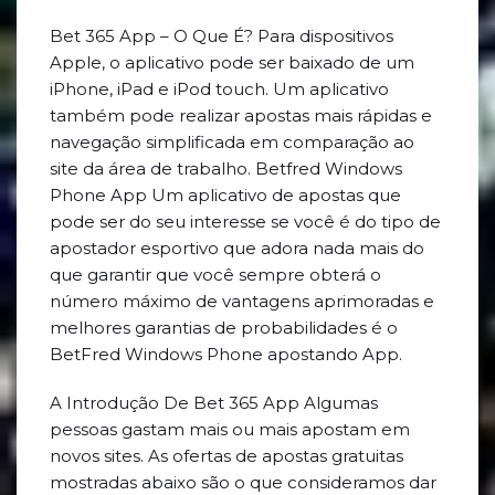
Bet 365 App – O Que É? Para dispositivos
Apple, o aplicativo pode ser baixado de um
iPhone, iPad e iPod touch. Um aplicativo
também pode realizar apostas mais rápidas e
navegação simplificada em comparação ao
site da área de trabalho. Betfred Windows
Phone App Um aplicativo de apostas que
pode ser do seu interesse se você é do tipo de
apostador esportivo que adora nada mais do
que garantir que você sempre obterá o
número máximo de vantagens aprimoradas e
melhores garantias de probabilidades é o
BetFred Windows Phone apostando App.
A Introdução De Bet 365 App Algumas
pessoas gastam mais ou mais apostam em
novos sites. As ofertas de apostas gratuitas
mostradas abaixo são o que consideramos dar