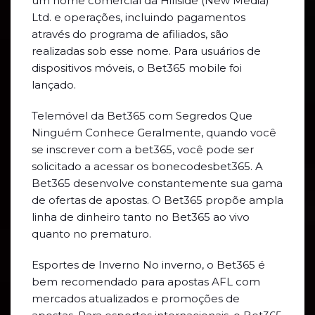
um nome comercial da Hillside (New Media)
Ltd. e operações, incluindo pagamentos
através do programa de afiliados, são
realizadas sob esse nome. Para usuários de
dispositivos móveis, o Bet365 mobile foi
lançado.
Telemóvel da Bet365 com Segredos Que
Ninguém Conhece Geralmente, quando você
se inscrever com a bet365, você pode ser
solicitado a acessar os bonecodesbet365. A
Bet365 desenvolve constantemente sua gama
de ofertas de apostas. O Bet365 propõe ampla
linha de dinheiro tanto no Bet365 ao vivo
quanto no prematuro.
Esportes de Inverno No inverno, o Bet365 é
bem recomendado para apostas AFL com
mercados atualizados e promoções de