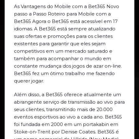
As Vantagens do Mobile com a Bet365 Novo
passo a Passo Roteiro para Mobile com a
Bet365 Agora o Bet365 está acessível em 17
idiomas. A Bet365 está sempre atualizando
suas ofertas e promoções para os clientes
existentes para garantir que eles sejam
competitivos em um mercado saturado e
também para acompanhar o mundo em
constante mudança dos jogos de azar on-line.
Bet365 fez um ótimo trabalho me fazendo
querer jogar.
Além disso, a Bet365 oferece atualmente um
abrangente serviço de transmissão ao vivo para
seus clientes, transmitindo mais de 20.000
eventos esportivos ao vivo a cada ano. Bet365
foi fundada em 2000 em um portakabin em
Stoke-on-Trent por Denise Coates. Bet365 é