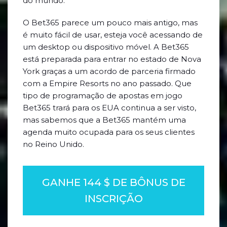
do mundo.
O Bet365 parece um pouco mais antigo, mas
é muito fácil de usar, esteja você acessando de
um desktop ou dispositivo móvel. A Bet365
está preparada para entrar no estado de Nova
York graças a um acordo de parceria firmado
com a Empire Resorts no ano passado. Que
tipo de programação de apostas em jogo
Bet365 trará para os EUA continua a ser visto,
mas sabemos que a Bet365 mantém uma
agenda muito ocupada para os seus clientes
no Reino Unido.
GANHE 144 $ DE BÔNUS DE
INSCRIÇÃO