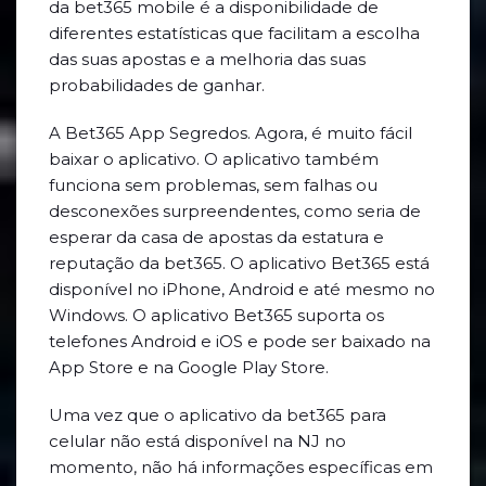
da bet365 mobile é a disponibilidade de
diferentes estatísticas que facilitam a escolha
das suas apostas e a melhoria das suas
probabilidades de ganhar.
A Bet365 App Segredos. Agora, é muito fácil
baixar o aplicativo. O aplicativo também
funciona sem problemas, sem falhas ou
desconexões surpreendentes, como seria de
esperar da casa de apostas da estatura e
reputação da bet365. O aplicativo Bet365 está
disponível no iPhone, Android e até mesmo no
Windows. O aplicativo Bet365 suporta os
telefones Android e iOS e pode ser baixado na
App Store e na Google Play Store.
Uma vez que o aplicativo da bet365 para
celular não está disponível na NJ no
momento, não há informações específicas em