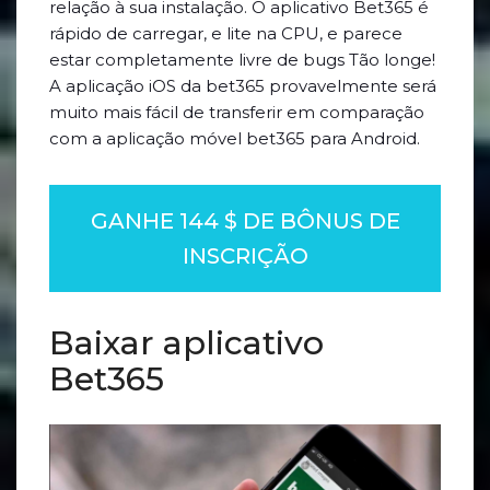
relação à sua instalação. O aplicativo Bet365 é
rápido de carregar, e lite na CPU, e parece
estar completamente livre de bugs Tão longe!
A aplicação iOS da bet365 provavelmente será
muito mais fácil de transferir em comparação
com a aplicação móvel bet365 para Android.
GANHE 144 $ DE BÔNUS DE
INSCRIÇÃO
Baixar aplicativo
Bet365