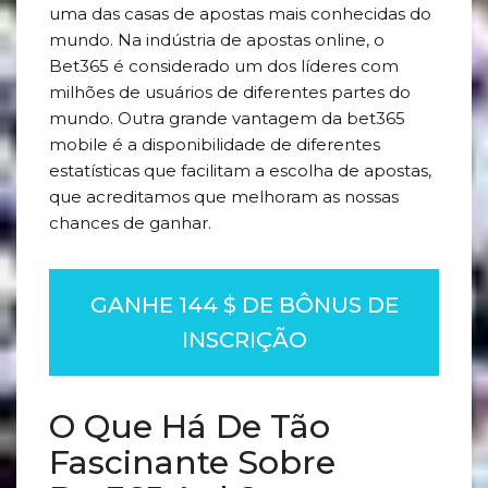
uma das casas de apostas mais conhecidas do
mundo. Na indústria de apostas online, o
Bet365 é considerado um dos líderes com
milhões de usuários de diferentes partes do
mundo. Outra grande vantagem da bet365
mobile é a disponibilidade de diferentes
estatísticas que facilitam a escolha de apostas,
que acreditamos que melhoram as nossas
chances de ganhar.
GANHE 144 $ DE BÔNUS DE
INSCRIÇÃO
O Que Há De Tão
Fascinante Sobre