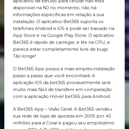
aplicativo da bet365 para celular não está
disponível na NJ no momento, não há
informações específicas em relação à sua
instalação. O aplicativo Bet365 suporta os
telefones Android e iOS e pode ser baixado na
App Store e na Google Play Store. O aplicativo
Bet365 é rápido de carregar, e lite na CPU, e
parece estar completamente livre de bugs
Tão longe!
O Bet365 App possui a mais simples instalação
passo a passo que você encontrará. A
aplicação iOS da bet365 provavelmente será
muito mais fácil de transferir em comparação
com a aplicação móvel bet365 para Android.
A Bet365 App – Visão Geral. A Bet365 vendeu
sua rede de lojas de apostas em 2005 por 40
milhões para a Coral e pagou seu empréstimo