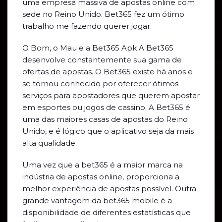
uma empresa massiva de apostas online com
sede no Reino Unido. Bet365 fez um ótimo
trabalho me fazendo querer jogar.
O Bom, o Mau e a Bet365 Apk A Bet365
desenvolve constantemente sua gama de
ofertas de apostas. O Bet365 existe há anos e
se tornou conhecido por oferecer ótimos
serviços para apostadores que querem apostar
em esportes ou jogos de cassino. A Bet365 é
uma das maiores casas de apostas do Reino
Unido, e é lógico que o aplicativo seja da mais
alta qualidade.
Uma vez que a bet365 é a maior marca na
indústria de apostas online, proporciona a
melhor experiência de apostas possível. Outra
grande vantagem da bet365 mobile é a
disponibilidade de diferentes estatísticas que